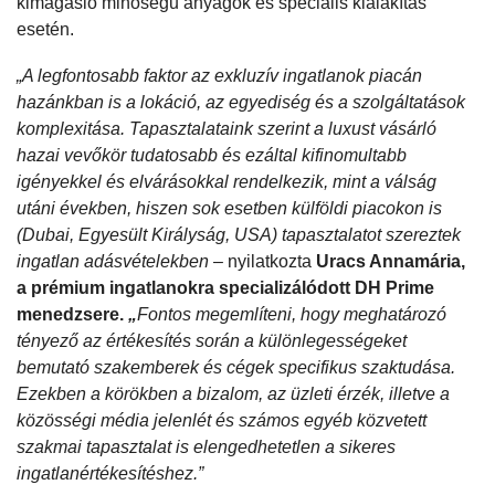
kimagasló minőségű anyagok és speciális kialakítás
esetén.
„A legfontosabb faktor az exkluzív ingatlanok piacán
hazánkban is a lokáció, az egyediség és a szolgáltatások
komplexitása. Tapasztalataink szerint a luxust vásárló
hazai vevőkör tudatosabb és ezáltal kifinomultabb
igényekkel és elvárásokkal rendelkezik, mint a válság
utáni években, hiszen sok esetben külföldi piacokon is
(Dubai, Egyesült Királyság, USA) tapasztalatot szereztek
ingatlan adásvételekben
– nyilatkozta
Uracs Annamária,
a prémium ingatlanokra specializálódott DH Prime
menedzsere.
„
Fontos megemlíteni, hogy meghatározó
tényező az értékesítés során a különlegességeket
bemutató szakemberek és cégek specifikus szaktudása.
Ezekben a körökben a bizalom, az üzleti érzék, illetve a
közösségi média jelenlét és számos egyéb közvetett
szakmai tapasztalat is elengedhetetlen a sikeres
ingatlanértékesítéshez.”