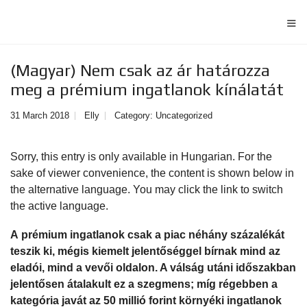
≡
(Magyar) Nem csak az ár határozza
meg a prémium ingatlanok kínálatát
31 March 2018
Elly
Category:
Uncategorized
Sorry, this entry is only available in
Hungarian
. For the
sake of viewer convenience, the content is shown below in
the alternative language. You may click the link to switch
the active language.
A prémium ingatlanok csak a piac néhány százalékát
teszik ki, mégis kiemelt jelentőséggel bírnak mind az
eladói, mind a vevői oldalon. A válság utáni időszakban
jelentősen átalakult ez a szegmens; míg régebben a
kategória javát az 50 millió forint környéki ingatlanok