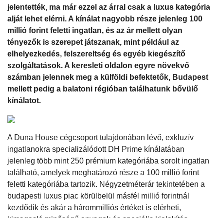
jelentették, ma már ezzel az árral csak a luxus kategória
alját lehet elérni. A kínálat nagyobb része jelenleg 100
millió forint feletti ingatlan, és az ár mellett olyan
tényezők is szerepet játszanak, mint például az
elhelyezkedés, felszereltség és egyéb kiegészítő
szolgáltatások. A keresleti oldalon egyre növekvő
számban jelennek meg a külföldi befektetők, Budapest
mellett pedig a balatoni régióban találhatunk bővülő
kínálatot.
A Duna House cégcsoport tulajdonában lévő, exkluzív
ingatlanokra specializálódott DH Prime kínálatában
jelenleg több mint 250 prémium kategóriába sorolt ingatlan
található, amelyek meghatározó része a 100 millió forint
feletti kategóriába tartozik. Négyzetméterár tekintetében a
budapesti luxus piac körülbelül másfél millió forintnál
kezdődik és akár a hárommilliós értéket is elérheti,