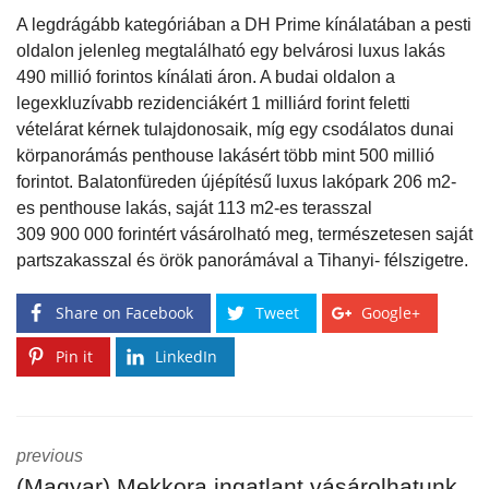
A legdrágább kategóriában a DH Prime kínálatában a pesti
oldalon jelenleg megtalálható egy belvárosi luxus lakás
490 millió forintos kínálati áron. A budai oldalon a
legexkluzívabb rezidenciákért 1 milliárd forint feletti
vételárat kérnek tulajdonosaik, míg egy csodálatos dunai
körpanorámás penthouse lakásért több mint 500 millió
forintot. Balatonfüreden újépítésű luxus lakópark 206 m2-
es penthouse lakás, saját 113 m2-es terasszal
309 900 000 forintért vásárolható meg, természetesen saját
partszakasszal és örök panorámával a Tihanyi- félszigetre.
Share on Facebook
Tweet
Google+
Pin it
LinkedIn
previous
(Magyar) Mekkora ingatlant vásárolhatunk