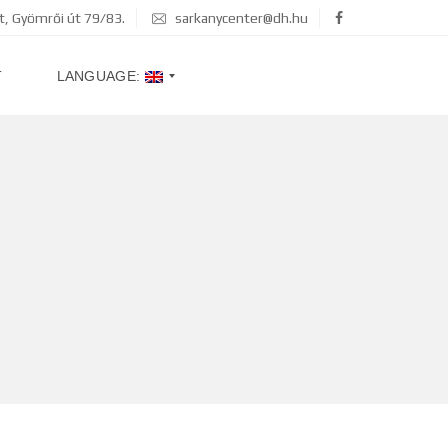
, Gyömrői út 79/83.
sarkanycenter@dh.hu
T
LANGUAGE:
M
A
G
Y
A
R
中
文