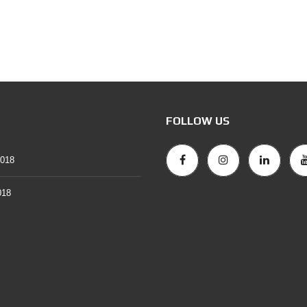
R
A
N
C
E
FOLLOW US
2018
018