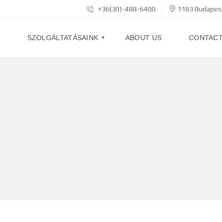
+36(30)-488-6400
1183 Budapest
S
SZOLGÁLTATÁSAINK
ABOUT US
CONTAC
L
O
A
N
S
L
O
A
N
S
I
N
S
U