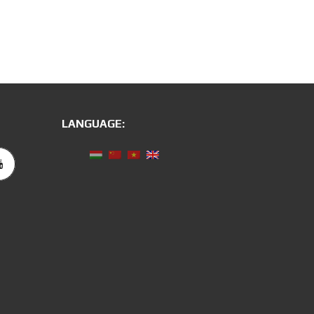
T
I
Ế
N
G
V
I
Ệ
T
LANGUAGE:
E
N
G
L
I
S
H