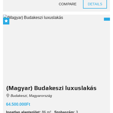
COMPARE
DETAILS
(Magyar) Budakeszi luxuslakás
Budakeszi, Magyarország
64.500.000Ft
Ingatlan alapterület:
86 m²
Szobaszám:
3